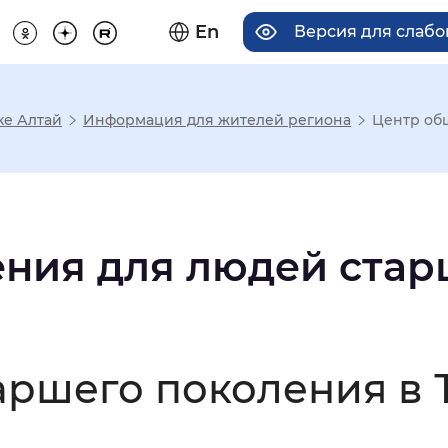
En
Версия для слаб
ке Алтай
Информация для жителей региона
Центр об
има отображения
Увеличенный
Крупный
ния для людей стар
асечками
аршего поколения в 
мальный
Увеличенный
Большо