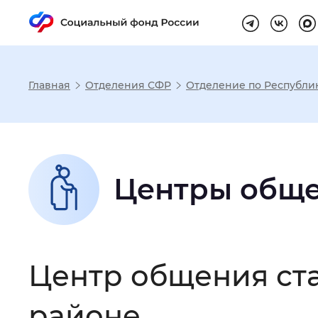
Главная
Отделения СФР
Отделение по Республи
Настройка реж
Размер шрифта
:
Стандартный
Центры обще
Шрифт
:
Без засечек
С з
Центр общения ст
Интервал между буквами
:
Нор
районе