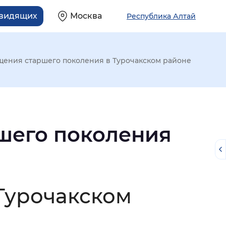
овидящих
Москва
Республика Алтай
щения старшего поколения в Турочакском районе
шего поколения
Турочакском
й