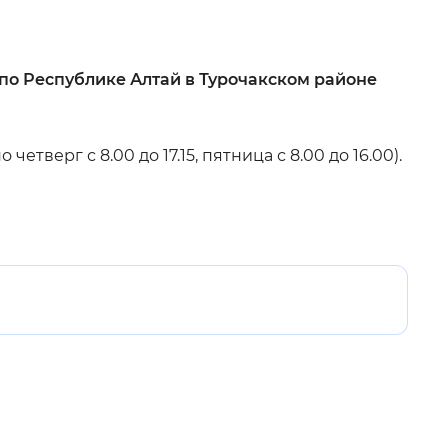
 фон
 по Республике Алтай в Турочакском районе
верг с 8.00 до 17.15, пятница с 8.00 до 16.00).
Закрыть