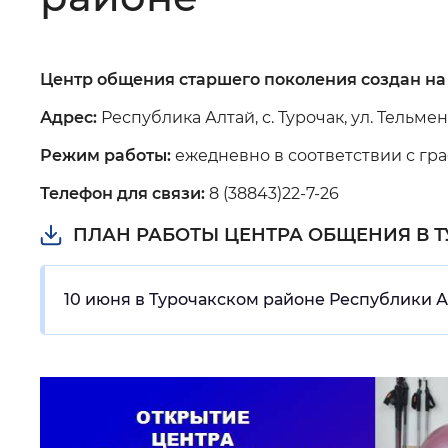
Цвет сайта
:
Монохромный
Центр общения старшего поколения создан на
Изображения
:
Включены
Адрес:
Республика Алтай, с. Турочак, ул. Тельмена
Режим работы:
ежедневно в соответствии с граф
Звуковой ассистент
:
Воспроизв
Телефон для связи:
8 (38843)22-7-26
ПЛАН РАБОТЫ ЦЕНТРА ОБЩЕНИЯ В Т
10 июня в Турочакском районе Республики 
Вернуть стандартные настройки