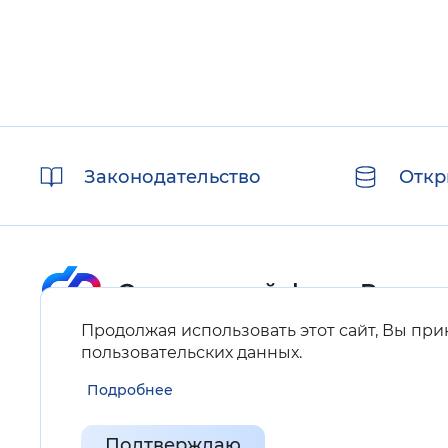
Полезные
Законодательство
Откр
ссылки
Продолжая использовать этот сайт, Вы пр
Карта сайта
пользовательских данных
.
Подробнее
Нашли ошибку на сайте?
Выделите фрагмент текста и нажмите Ctrl+ENTER.
Подтверждаю