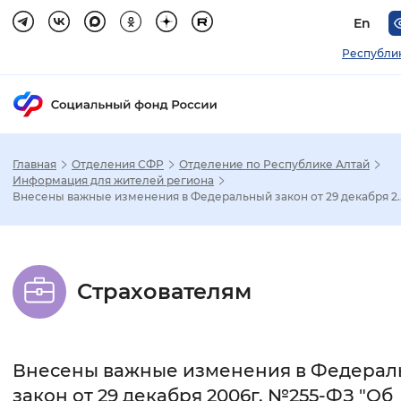
En
Республи
Главная
Отделения СФР
Отделение по Республике Алтай
Зак
Информация для жителей региона
Внесены важные изменения в Федеральный закон от 29 декабря 2..
Настройка режима отображения
Размер шрифта
Страхователям
Стандартный
Увеличенный
Крупны
Шрифт
Внесены важные изменения в Федера
Без засечек
С засечками
закон от 29 декабря 2006г. №255-ФЗ "Об