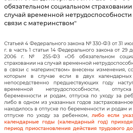
обязательном социальном страховании
Интервал между буквами
случай временной нетрудоспособности 
связи с материнством"
Нормальный
Увеличенный
Большо
Цвет сайта
Статьей 4 Федерального закона № 330-ФЗ от 31 ию
г. в часть 1 статьи 14 Федерального закона от 29 
Монохромный
Инверсивный монохромны
2006 г. № 255-ФЗ «Об обязательном соци
Синий фон
страховании на случай временной нетрудоспособ
в связи с материнством» внесены изменения, с
которым в случае если в двух календарных 
Изображения
непосредственно предшествующих году насту
временной нетрудоспособности, отпус
Включены
Выключены
беременности и родам, отпуска по уходу за ре
либо в одном из указанных годов застрахованн
Звуковой ассистент
находилось в отпуске по беременности и родам и 
отпуске по уходу за ребенком,
либо если ука
Воспроизвести
Остановить
Повтори
календарные годы (календарный год) приходя
период приостановления действия трудового до