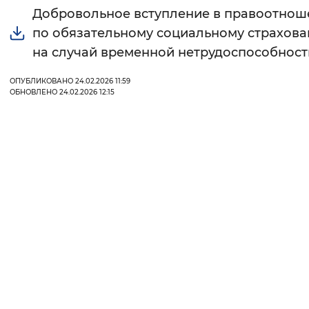
Добровольное вступление в правоотнош
Интервал между буквами
по обязательному социальному страхов
на случай временной нетрудоспособност
Нормальный
Увеличенный
Большо
ОПУБЛИКОВАНО 24.02.2026 11:59
Цвет сайта
ОБНОВЛЕНО 24.02.2026 12:15
Монохромный
Инверсивный монохромны
Синий фон
Изображения
Включены
Выключены
Звуковой ассистент
Воспроизвести
Остановить
Повтори