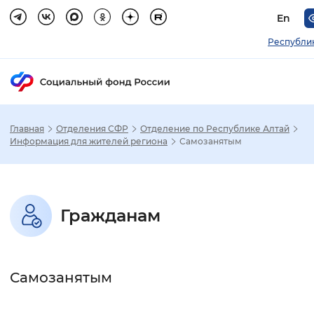
En
Республи
Главная
Отделения СФР
Отделение по Республике Алтай
Зак
Информация для жителей региона
Самозанятым
Настройка режима отображения
Гражданам
Размер шрифта
Стандартный
Увеличенный
Крупны
Самозанятым
Шрифт
Без засечек
С засечками