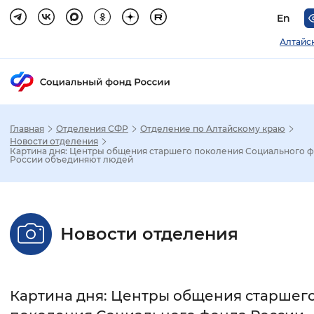
En
Алтайс
Главная
Отделения СФР
Отделение по Алтайскому краю
Зак
Новости отделения
Картина дня: Центры общения старшего поколения Социального 
России объединяют людей
Настройка режима отображения
Размер шрифта
Новости отделения
Стандартный
Увеличенный
Крупны
Шрифт
Картина дня: Центры общения старшег
Без засечек
С засечками