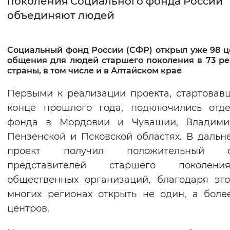
поколения Социального фонда России
объединяют людей
Интервал между буквами
Нормальный
Увеличенный
Большо
Социальный фонд России (СФР) открыл уже 98 ц
общения для людей старшего поколения в 73 ре
Цвет сайта
страны, в том числе и в Алтайском крае
Монохромный
Инверсивный монохромны
Первыми к реализации проекта, стартовав
конце прошлого года, подключились отд
Синий фон
фонда в Мордовии и Чувашии, Владимир
Пензенской и Псковской областях. В даль
Изображения
проект получил положительный о
Включены
Выключены
представителей старшего поколе
общественных организаций, благодаря эт
Звуковой ассистент
многих регионах открыть не один, а боле
Воспроизвести
Остановить
Повтори
центров.