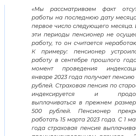
Вернуть стандартные настройки
«Мы рассматриваем факт отсут
работы на последнюю дату месяц
первое число следующего месяца. 
эти периоды пенсионер не осуще
работу, то он считается неработ
К примеру: пенсионер устроил
работу в сентябре прошлого год
момент проведения индекса
январе 2023 года получает пенсию 
рублей. Страховая пенсия по старо
индексируется и продол
выплачиваться в прежнем размер
500 рублей. Пенсионер прекр
работать 15 марта 2023 года. С 1 ма
года страховая пенсия выплачива