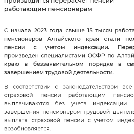
производится перерасчёт пенсий
работающим пенсионерам
Интервал между буквами
Нормальный
Увеличенный
Большо
С начала 2023 года свыше 15 тысяч рабо
пенсионеров Алтайского края стали пол
Цвет сайта
пенсии с учетом индексации. Перер
Монохромный
Инверсивный монохромны
произведен специалистами ОСФР по Алта
Синий фон
краю в беззаявительном порядке в св
завершением трудовой деятельности.
Изображения
В соответствии с законодательством вс
Включены
Выключены
страховой пенсии работающим пенсио
выплачиваются без учета индексации. 
Звуковой ассистент
завершения пенсионером трудовой деятел
Воспроизвести
Остановить
Повтори
выплата страховой пенсии с учетом инде
возобновляется.