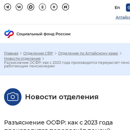
En
Алтайс
Главная
Отделения СФР
Отделение по Алтайскому краю
Зак
Новости отделения
Разъяснение ОСФР: как с 2023 года производится перерасчёт пен
работающим пенсионерам
Настройка режима отображения
Размер шрифта
Новости отделения
Стандартный
Увеличенный
Крупны
Шрифт
Разъяснение ОСФР: как с 2023 года
Без засечек
С засечками