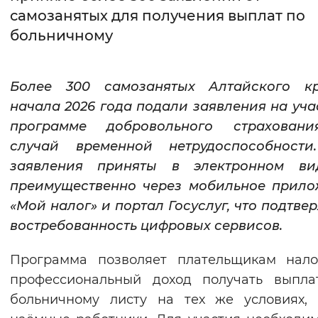
самозанятых для получения выплат по
Интервал между буквами
больничному
Нормальный
Увеличенный
Большо
Более 300 самозанятых Алтайского к
Цвет сайта
начала 2026 года подали заявления на уча
Монохромный
Инверсивный монохромны
программе добровольного страхован
случай временной нетрудоспособности
Синий фон
заявления приняты в электронном в
преимущественно через мобильное прило
Изображения
«Мой налог» и портал Госуслуг, что подтве
Включены
Выключены
востребованность цифровых сервисов.
Звуковой ассистент
Программа позволяет плательщикам нало
профессиональный доход получать выпла
Воспроизвести
Остановить
Повтори
больничному листу на тех же условиях,