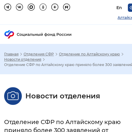
En
Алтайс
Главная
Отделения СФР
Отделение по Алтайскому краю
Зак
Новости отделения
Отделение СФР по Алтайскому краю приняло более 300 заявлений.
Настройка режима отображения
Размер шрифта
Новости отделения
Стандартный
Увеличенный
Крупны
Шрифт
Отделение СФР по Алтайскому краю
Без засечек
С засечками
приняло более 300 заявлений от