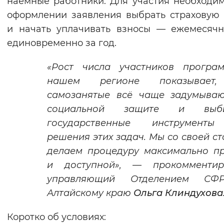
наёмные работники. Для участия необходи
Вернуть стандартные настройки
оформлении заявления выбрать страховую
и начать уплачивать взносы — ежемесяч
единовременно за год.
«Рост числа участников програ
нашем регионе показывает
самозанятые всё чаще задумываю
социальной защите и выби
государственные инструмент
решения этих задач. Мы со своей с
делаем процедуру максимально п
и доступной», — прокомментир
управляющий Отделением С
Алтайскому краю
Ольга Клиндухова
Коротко об условиях: