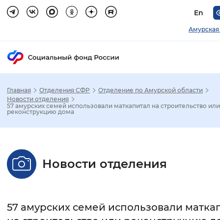
En
Амурская
Главная
Отделения СФР
Отделение по Амурской области
Зак
Новости отделения
57 амурских семей использовали маткапитал на строительство или
реконструкцию дома
Настройка режима отображения
Размер шрифта
Новости отделения
Стандартный
Увеличенный
Крупны
Шрифт
57 амурских семей использовали матка
Без засечек
С засечками