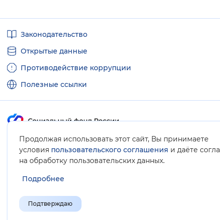
Полезные
Законодательство
ссылки
Открытые данные
Противодействие коррупции
Полезные ссылки
Продолжая использовать этот сайт, Вы принимаете
Карта сайта
условия
пользовательского соглашения
и даёте согл
.
на обработку пользовательских данных
Подробнее
Подтверждаю
© Социальный фонд России, 2008-2026