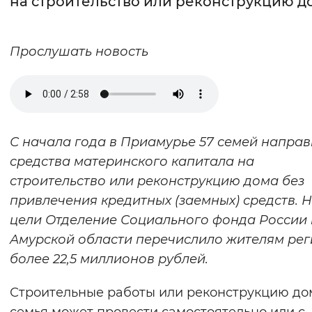
на строительство или реконструкцию д
Интервал между буквами
Прослушать новость
Нормальный
Увеличенный
Большо
Цвет сайта
Монохромный
Инверсивный монохромны
С начала года в Приамурье 57 семей напра
Синий фон
средства материнского капитала на
строительство или реконструкцию дома без
Изображения
привлечения кредитных (заемных) средств. Н
Включены
Выключены
цели Отделение Социального фонда России
Амурской области перечислило жителям ре
Звуковой ассистент
более 22,5 миллионов рублей.
Воспроизвести
Остановить
Повтори
Строительные работы или реконструкцию до