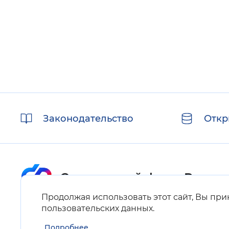
Полезные
Законодательство
Откр
ссылки
Продолжая использовать этот сайт, Вы пр
Карта сайта
пользовательских данных
.
Подробнее
Нашли ошибку на сайте?