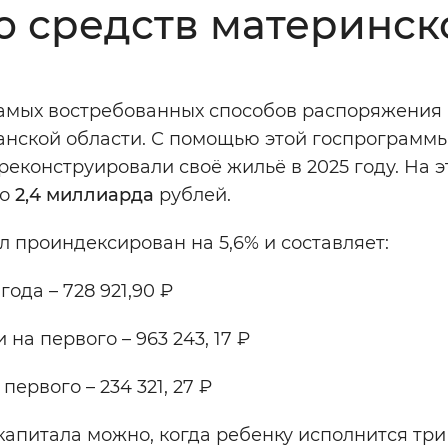
 средств материнск
Инверсивный монохромный
Синий
самых востребованных способов распоряжения
Выключены
анской области. С помощью этой госпрограмм
еконструировали своё жильё в 2025 году. На э
ести
Остановить
Повторить
о
2,4 миллиарда
рублей.
л проиндексирован на 5,6% и составляет:
ода – 728 921,90 ₽
 на первого – 963 243, 17 ₽
первого – 234 321, 27 ₽
апитала можно, когда ребенку исполнится три 