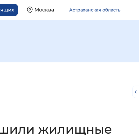
дящих
Москва
Астраханская область
й
учшили жилищные