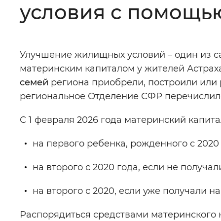
условия с помощью
Цвет сайта
:
Монохромный
Улучшение жилищных условий – один из 
Изображения
:
Включены
материнским капиталом у жителей Астрах
семей
региона приобрели, построили или р
Звуковой ассистент
:
Воспроизв
региональное Отделение СФР перечислил
С 1 февраля 2026 года материнский капита
на первого ребенка, рожденного с 2020 г
Вернуть стандартные настройки
на второго с 2020 года, если не получали
на второго с 2020, если уже получали на 
Распорядиться средствами материнского к