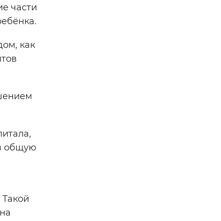
ие части
ребёнка.
дом, как
нтов
чшением
питала,
 в общую
 Такой
 на