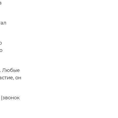
в
тал
о
о
ь. Любые
стие, он
 (звонок