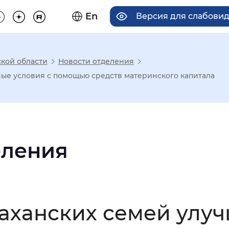
En
Версия для слабови
кой области
Новости отделения
има отображения
ые условия с помощью средств материнского капитала
Увеличенный
Крупный
еления
асечками
мальный
Увеличенный
Большо
траханских семей ул