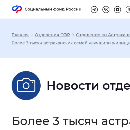
Главная
Отделения СФР
Отделение по Астраханс
Настройка реж
Более 3 тысяч астраханских семей улучшили жилищн
Размер шрифта
:
Стандартный
Новости отд
Шрифт
:
Без засечек
С з
Интервал между буквами
:
Нор
Более 3 тысяч ас