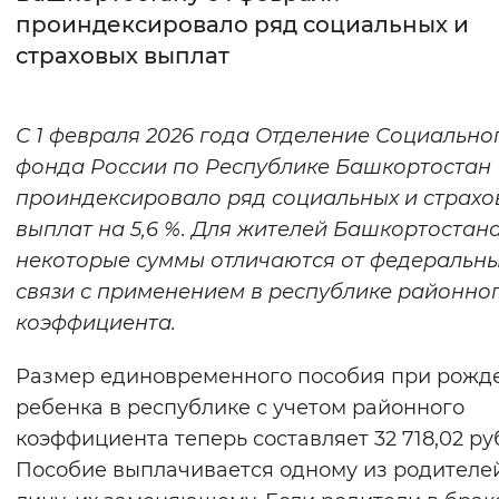
проиндексировало ряд социальных и
Интервал между буквами
страховых выплат
Нормальный
Увеличенный
Большо
С 1 февраля 2026 года Отделение Социально
Цвет сайта
фонда России по Республике Башкортостан
Монохромный
Инверсивный монохромны
проиндексировало ряд социальных и страхо
выплат на 5,6 %. Для жителей Башкортостан
Синий фон
некоторые суммы отличаются от федеральны
связи с применением в республике районно
Изображения
коэффициента.
Включены
Выключены
Размер единовременного пособия при рожд
Звуковой ассистент
ребенка в республике с учетом районного
коэффициента теперь составляет 32 718,02 ру
Воспроизвести
Остановить
Повтори
Пособие выплачивается одному из родителе