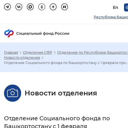
En
Республика Башко
Главная
Отделения СФР
Отделение по Республике Башкортос
Зак
Новости отделения
Отделение Социального фонда по Башкортостану с 1 февраля про..
Настройка режима отображения
Размер шрифта
Новости отделения
Стандартный
Увеличенный
Крупны
Шрифт
Отделение Социального фонда по
Без засечек
С засечками
Башкортостану с 1 февраля