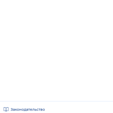
Полезные
Законодательство
ссылки