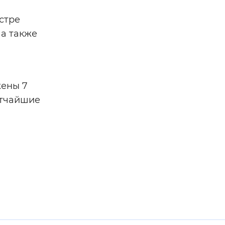
стре
 а также
жены 7
атчайшие