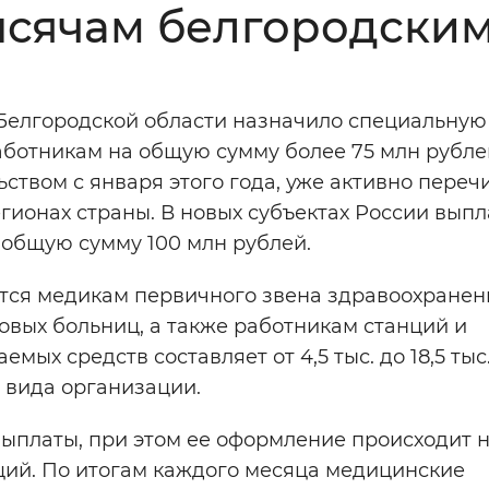
тысячам белгородски
Инверсивный монохромный
Синий
Белгородской области назначило специальную
Выключены
аботникам на общую сумму более 75 млн рубле
ством с января этого года, уже активно переч
ести
Остановить
Повторить
гионах страны. В новых субъектах России выпл
 общую сумму 100 млн рублей.
тся медикам первичного звена здравоохранен
овых больниц, а также работникам станций и
ых средств составляет от 4,5 тыс. до 18,5 тыс
и вида организации.
ыплаты, при этом ее оформление происходит 
ий. По итогам каждого месяца медицинские