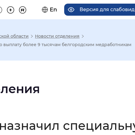
En
Версия для слабови
ской области
Новости отделения
има отображения
 выплату более 9 тысячам белгородским медработникам
Увеличенный
Крупный
еления
асечками
мальный
Увеличенный
Большо
назначил специальн