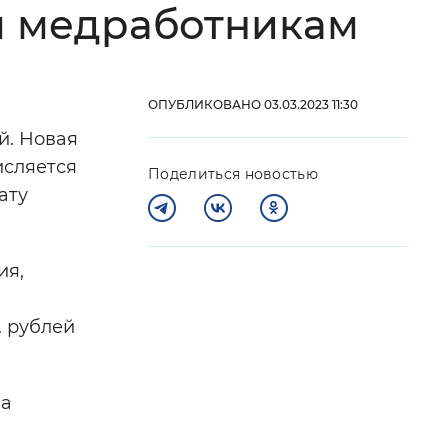
м медработникам
 фон
ОПУБЛИКОВАНО 03.03.2023 11:30
й. Новая
исляется
Поделиться новостью
ату
ия,
Закрыть
. рублей
на