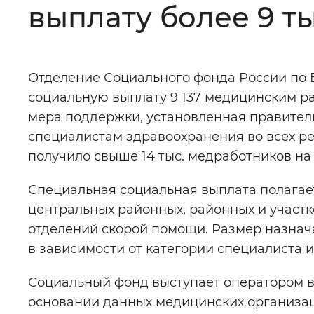
выплату более 9 
Цвет сайта
:
Монохромный
Отделение Социального фонда России по 
Изображения
:
Включены
социальную выплату 9 137 медицинским р
мера поддержки, установленная правитель
Звуковой ассистент
:
Воспроизв
специалистам здравоохранения во всех ре
получило свыше 14 тыс. медработников на
Специальная социальная выплата полагае
центральных районных, районных и участк
Вернуть стандартные настройки
отделений скорой помощи. Размер назначаем
в зависимости от категории специалиста 
Социальный фонд выступает оператором в
основании данных медицинских организац