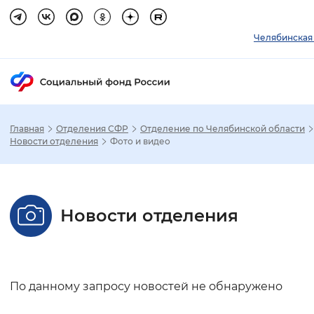
Челябинская
Главная
Отделения СФР
Отделение по Челябинской области
Зак
Новости отделения
Фото и видео
Настройка режима отображения
Новости отделения
Размер шрифта
Стандартный
Увеличенный
Крупны
Шрифт
По данному запросу новостей не обнаружено
Без засечек
С засечками