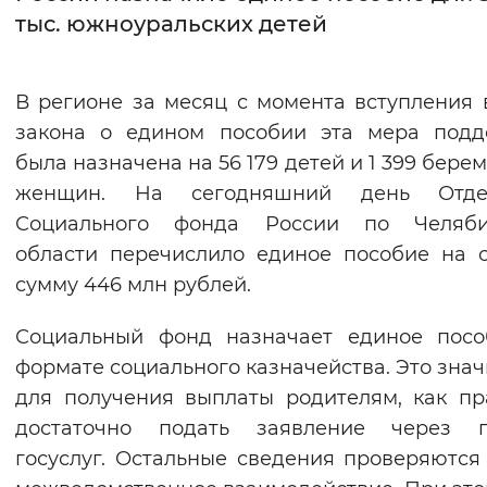
тыс. южноуральских детей
Интервал между буквами
Нормальный
Увеличенный
Большо
В регионе за месяц с момента вступления 
закона о едином пособии эта мера подд
Цвет сайта
была назначена на 56 179 детей и 1 399 бере
Монохромный
Инверсивный монохромны
женщин. На сегодняшний день Отде
Социального фонда России по Челяби
Синий фон
области перечислило единое пособие на
сумму 446 млн рублей.
Изображения
Включены
Выключены
Социальный фонд назначает единое посо
формате социального казначейства. Это значи
Звуковой ассистент
для получения выплаты родителям, как пр
достаточно подать заявление через п
Воспроизвести
Остановить
Повтори
госуслуг. Остальные сведения проверяются