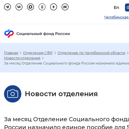
En
Челябинская
Главная
Отделения СФР
Отделение по Челябинской области
Зак
Новости отделения
За месяц Отделение Социального фонда России назначило единое.
Настройка режима отображения
Размер шрифта
Новости отделения
Стандартный
Увеличенный
Крупны
Шрифт
За месяц Отделение Социального фонд
Без засечек
С засечками
России назначило единое пособие для 