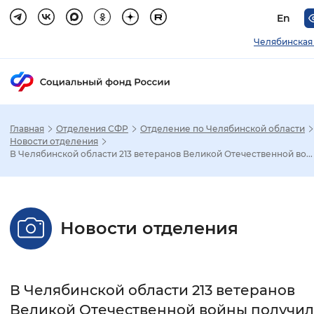
En
Челябинская
Главная
Отделения СФР
Отделение по Челябинской области
Зак
Новости отделения
В Челябинской области 213 ветеранов Великой Отечественной во...
Настройка режима отображения
Размер шрифта
Новости отделения
Стандартный
Увеличенный
Крупны
Шрифт
В Челябинской области 213 ветеранов
Без засечек
С засечками
Великой Отечественной войны получи