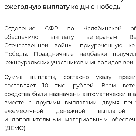
ежегодную выплату ко Дню Победы
Интервал между буквами
Нормальный
Увеличенный
Большо
Отделение СФР по Челябинской об
обеспечило выплату ветеранам Ве
Цвет сайта
Отечественной войны, приуроченную к
Монохромный
Инверсивный монохромны
Победы. Праздничные надбавки получил
южноуральских участников и инвалидов войн
Синий фон
Сумма выплаты, согласно указу презид
Изображения
составляет 10 тыс. рублей. Всем вете
Включены
Выключены
средства были назначены автоматически в 
вместе с другими выплатами: двумя пен
Звуковой ассистент
ежемесячной денежной выплатой 
и дополнительным материальным обеспеч
Воспроизвести
Остановить
Повтори
(ДЕМО).