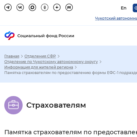
En
Чукотский автономн
Главная
Отделения СФР
Зак
Отделение по Чукотскому автономному округу
Информация для жителей региона
Памятка страхователям по предоставлению формы ЕФС-1 подразде.
Настройка режима отображения
Размер шрифта
Страхователям
Стандартный
Увеличенный
Крупны
Шрифт
Памятка страхователям по предоставл
Без засечек
С засечками