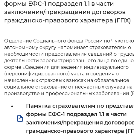
формы ЕФС-1 подраздел 1.1 в части
заключения/прекращения договоров
Интервал между буквами
гражданско-правового характера (ГПХ)
Нормальный
Увеличенный
Большо
Цвет сайта
Отделение Социального фонда России по Чукотск
автономному округу напоминает страхователям о
Монохромный
Инверсивный монохромны
необходимости предоставления сведений о трудо
деятельности зарегистрированного лица по един
Синий фон
форме «Сведения для ведения индивидуального
(персонифицированного) учета и сведения о
Изображения
начисленных страховых взносах на обязательное
социальное страхование от несчастных случаев на
Включены
Выключены
производстве и профессиональных заболеваний (Е
Памятка страхователям по предста
Звуковой ассистент
формы ЕФС-1 подраздел 1.1 в части
Воспроизвести
Остановить
Повтори
заключения/прекращения договоро
гражданско-правового характера (Г