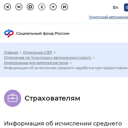
En
Чукотский автономн
Главная
Отделения СФР
Зак
Отделение по Чукотскому автономному округу
Информация для жителей региона
Информация об исчислении среднего заработка при предоставлен.
Настройка режима отображения
Размер шрифта
Страхователям
Стандартный
Увеличенный
Крупны
Шрифт
Информация об исчислении среднего
Без засечек
С засечками