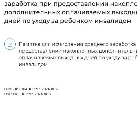
заработка при предоставлении накопл
дополнительных оплачиваемых выходн
Интервал между буквами
дней по уходу за ребенком инвалидом
Нормальный
Увеличенный
Большо
Цвет сайта
Памятка для исчисления среднего заработка
предоставлении накопленных дополнительн
Монохромный
Инверсивный монохромны
оплачиваемых выходных дней по уходу за ре
инвалидом
Синий фон
Изображения
ОПУБЛИКОВАНО 27.09.2024 10:57
Включены
Выключены
ОБНОВЛЕНО 27.09.2024 10:57
Звуковой ассистент
Воспроизвести
Остановить
Повтори