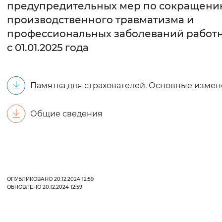
предупредительных мер по сокращен
производственного травматизма и
Интервал между буквами
профессиональных заболеваний работ
Нормальный
Увеличенный
Большо
с 01.01.2025 года
Цвет сайта
Монохромный
Инверсивный монохромны
Памятка для страхователей. Основные изме
Синий фон
Общие сведения
Изображения
Включены
Выключены
Звуковой ассистент
ОПУБЛИКОВАНО 20.12.2024 12:59
ОБНОВЛЕНО 20.12.2024 12:59
Воспроизвести
Остановить
Повтори