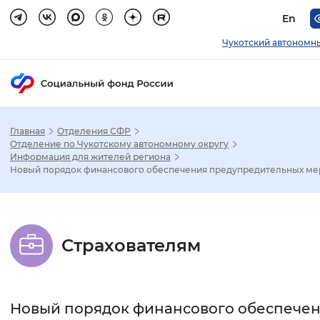
En
Чукотский автономн
Главная
Отделения СФР
Зак
Отделение по Чукотскому автономному округу
Информация для жителей региона
Новый порядок финансового обеспечения предупредительных мер 
Настройка режима отображения
Размер шрифта
Страхователям
Стандартный
Увеличенный
Крупны
Шрифт
Новый порядок финансового обеспече
Без засечек
С засечками