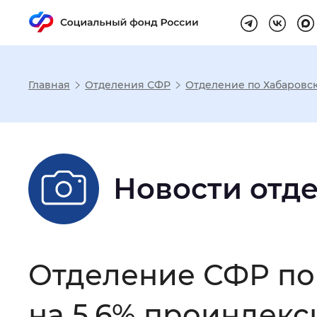
Главная
Отделения СФР
Отделение по Хабаровс
Настройка реж
Размер шрифта
:
Стандартный
Новости отд
Шрифт
:
Без засечек
С з
Отделение СФР по 
Интервал между буквами
:
Нор
на 5,6% проиндекс