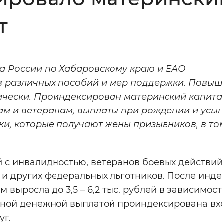
Инверсивный монохромный
Синий
т
Выключены
а России по Хабаровскому краю и ЕАО
ов различных пособий и мер поддержки. Повы
ести
Остановить
Повторить
ически. Проиндексирован материнский капита
м и ветеранам, выплаты при рождении и усы
ки, которые получают жены призывников, в то
с инвалидностью, ветеранов боевых действий
 и других федеральных льготников. После инд
ыросла до 3,5 – 6,2 тыс. рублей в зависимост
ячной денежной выплатой проиндексирована в
уг.