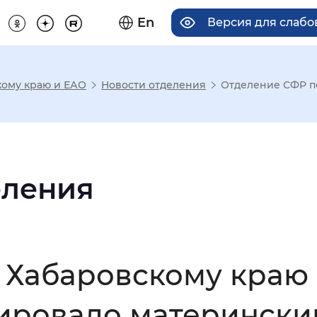
En
Версия для слаб
кому краю и ЕАО
Новости отделения
Отделение СФР по 
има отображения
Увеличенный
Крупный
еления
асечками
Хабаровскому краю 
мальный
Увеличенный
Большо
ировало матерински