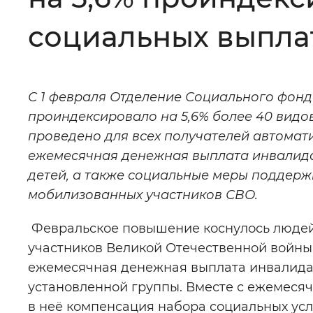
Цвет сайта
:
Монохромный
социальных выпла
Изображения
:
Включены
С 1 февраля Отделение Социального фонд
проиндексировало на 5,6% более 40 вид
Звуковой ассистент
:
Воспроизв
проведено для всех получателей автомат
ежемесячная денежная выплата инвалида
детей, а также социальные меры поддерж
мобилизованных участников СВО.
Вернуть стандартные настройки
Февральское повышение коснулось людей 
участников Великой Отечественной войны
ежемесячная денежная выплата инвалидам в
установленной группы. Вместе с ежемес
в неё компенсация набора социальных усл