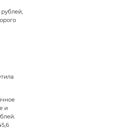
 рублей,
торого
етила
ячное
е и
блей.
5,6