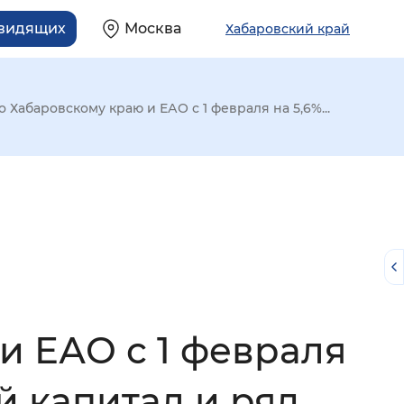
овидящих
Москва
Хабаровский край
Хабаровскому краю и ЕАО с 1 февраля на 5,6%...
и ЕАО с 1 февраля
й
й капитал и ряд