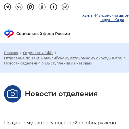
Ханты-Мансийский авто
округ – Югра
Главная
Отделения СФР
Зак
Отделение по Ханты-Мансийскому автономному округу – Югре
Новости отделения
Выступления и интервью
Настройка режима отображения
Размер шрифта
Новости отделения
Стандартный
Увеличенный
Крупны
Шрифт
По данному запросу новостей не обнаружено
Без засечек
С засечками