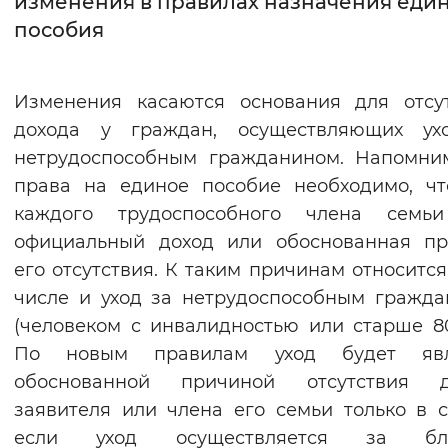
изменения в правилах назначения еди
пособия
Интервал между буквами
Нормальный
Увеличенный
Большо
Изменения касаются основания для отсу
дохода у граждан, осуществляющих ух
Цвет сайта
нетрудоспособным гражданином. Напомни
Монохромный
Инверсивный монохромны
права на единое пособие необходимо, ч
Синий фон
каждого трудоспособного члена семь
официальный доход или обоснованная пр
Изображения
его отсутствия. К таким причинам относится
числе и уход за нетрудоспособным гражд
Включены
Выключены
(человеком с инвалидностью или старше 80
По новым правилам уход будет явл
Звуковой ассистент
обоснованной причиной отсутствия д
Воспроизвести
Остановить
Повтори
заявителя или члена его семьи только в с
если уход осуществляется за бл