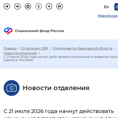
En
Ивановская
Главная
Отделения СФР
Отделение по Ивановской области
Зак
Новости отделения
С 21 июля 2026 года начнут действовать изменения в правилах наз
единого пособия
Настройка режима отображения
Размер шрифта
Новости отделения
Стандартный
Увеличенный
Крупны
Шрифт
С 21 июля 2026 года начнут действовать
Без засечек
С засечками