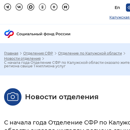
En
Калужская
Главная
Отделения СФР
Отделение по Калужской области
Зак
Новости отделения
С начала года Отделение СФР по Калужской области оказало жит
региона свыше 1 миллиона услуг
Настройка режима отображения
Размер шрифта
Новости отделения
Стандартный
Увеличенный
Крупны
Шрифт
С начала года Отделение СФР по Калуж
Без засечек
С засечками