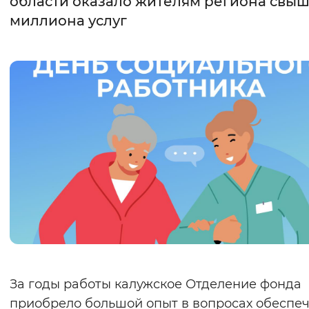
области оказало жителям региона свыш
миллиона услуг
Интервал между буквами
Нормальный
Увеличенный
Большо
Цвет сайта
Монохромный
Инверсивный монохромны
Синий фон
Изображения
Включены
Выключены
Звуковой ассистент
Воспроизвести
Остановить
Повтори
За годы работы калужское Отделение фонда
приобрело большой опыт в вопросах обеспе