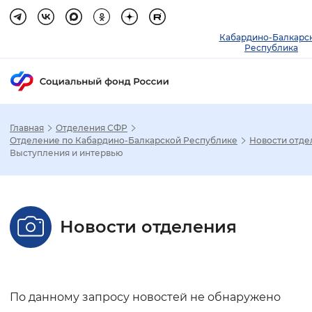
Кабардино-Балкарс
Республика
Главная
Отделения СФР
Зак
Отделение по Кабардино-Балкарской Республике
Новости отде
Выступления и интервью
Настройка режима отображения
Размер шрифта
Новости отделения
Стандартный
Увеличенный
Крупны
Шрифт
По данному запросу новостей не обнаружено
Без засечек
С засечками