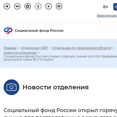
En
Херсонская
Главная
Отделения СФР
Отделение по Херсонской области
Зак
Новости отделения
Социальный фонд России открыл горячую линию для пострадавши
результате атаки ВСУ в Хорле
Настройка режима отображения
Размер шрифта
Новости отделения
Стандартный
Увеличенный
Крупны
Шрифт
Социальный фонд России открыл горяч
Без засечек
С засечками