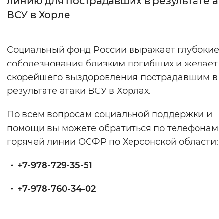
линию для пострадавших в результате а
ВСУ в Хорле
Интервал между буквами
Нормальный
Увеличенный
Большо
Социальный фонд России выражает глубокие
соболезнования близким погибших и желает
Цвет сайта
скорейшего выздоровления пострадавшим в
Монохромный
Инверсивный монохромны
результате атаки ВСУ в Хорлах.
Синий фон
По всем вопросам социальной поддержки и
помощи вы можете обратиться по телефонам
Изображения
горячей линии ОСФР по Херсонской области:
Включены
Выключены
+7-978-729-35-51
Звуковой ассистент
+7-978-760-34-02
Воспроизвести
Остановить
Повтори