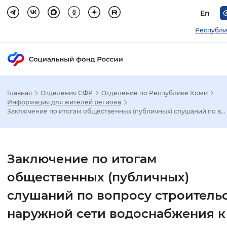
En
Республи
Главная
Отделения СФР
Отделение по Республике Коми
Зак
Информация для жителей региона
Заключение по итогам общественных (публичных) слушаний по в...
Настройка режима отображения
Размер шрифта
Заключение по итогам
Стандартный
Увеличенный
Крупны
общественных (публичных)
слушаний по вопросу строитель
Шрифт
наружной сети водоснабжения к
Без засечек
С засечками