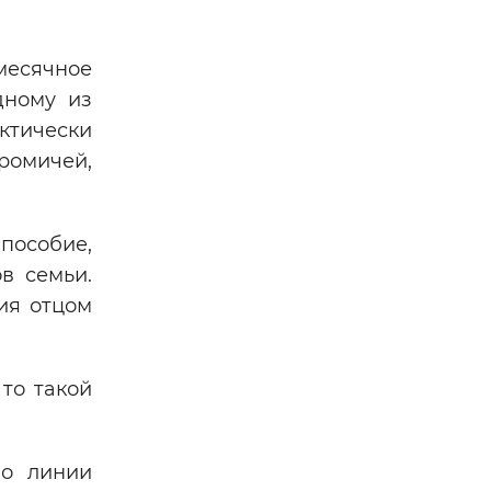
месячное
дному из
ктически
омичей,
пособие,
в семьи.
ия отцом
то такой
по линии