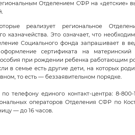
региональным Отделением СФР на «детские» в
.
оторые реализует региональное Отделен
о казначейства. Это означает, что необходим
еление Социального фонда запрашивает в ве
к оформление сертификата на материнский 
пособия при рождении ребенка работающим р
ли в семье есть другие дети, на которых род
вном, то есть — беззаявительном порядке.
по телефону единого контакт-центра: 8-800-
иональных операторов Отделения СФР по Кос
ницу — до 16 часов.