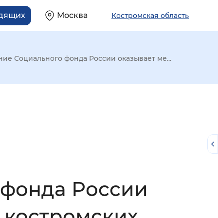
идящих
Москва
Костромская область
ие Социального фонда России оказывает ме...
 фонда России
й
 костромских