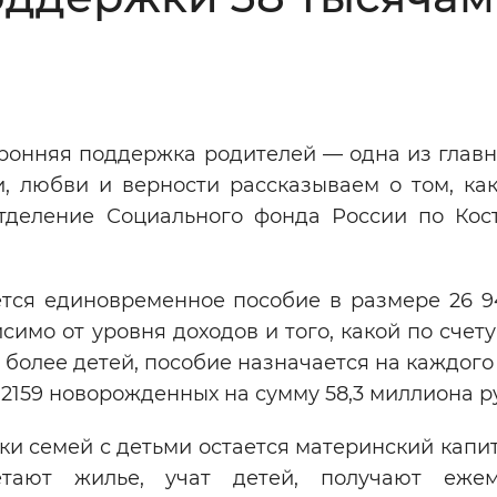
Инверсивный монохромный
Синий
Выключены
ронняя поддержка родителей — одна из главн
и, любви и верности рассказываем о том, ка
ести
Остановить
Повторить
тделение Социального фонда России по Кос
тся единовременное пособие в размере 26 94
симо от уровня доходов и того, какой по счет
и более детей, пособие назначается на каждог
 2159 новорожденных на сумму 58,3 миллиона р
 семей с детьми остается материнский капит
тают жилье, учат детей, получают ежем