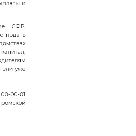
ыплаты и
ие СФР,
о подать
домствах
капитал,
одителям
ители уже
100-00-01
тромской