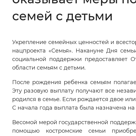
Цвет сайта
:
Монохромный
семей с детьми
Изображения
:
Включены
Укрепление семейных ценностей и всесто
нацпроекта «Семья». Накануне Дня семь
Звуковой ассистент
:
Воспроизв
социальной поддержки предоставляет О
области семьям с детьми.
После рождения ребенка семьям полагае
Эту разовую выплату получают все незави
Вернуть стандартные настройки
родился в семье. Если рождается двое ил
С начала года выплата была назначена на
Весомой мерой государственной поддержки
помощью костромские семьи приобре