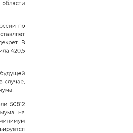
 области
оссии по
ставляет
декрет. В
ила 420,5
 будущей
в случае,
мума.
ли 50812
имума на
 минимум
ьируется