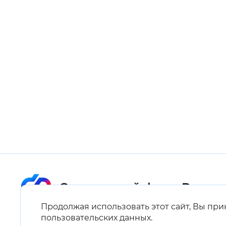
Цвет сайта
:
Монохромный
Изображения
:
Включены
Звуковой ассистент
:
Воспроизв
Вернуть стандартные настройки
Продолжая использовать этот сайт, Вы пр
Карта сайта
пользовательских данных
.