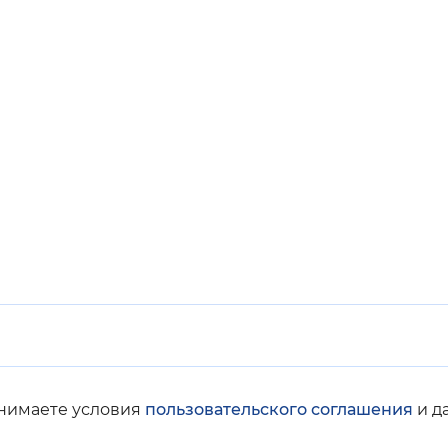
Инверсивный монохромный
Синий
Выключены
ести
Остановить
Повторить
инимаете условия
пользовательского соглашения
и д