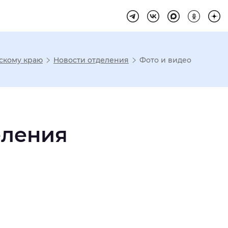
скому краю
Новости отделения
Фото и видео
има отображения
Увеличенный
Крупный
еления
асечками
мальный
Увеличенный
Большо