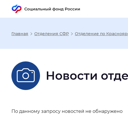
Главная
Отделения СФР
Отделение по Краснояр
Настройка реж
Размер шрифта
:
Стандартный
Новости отд
Шрифт
:
Без засечек
С з
По данному запросу новостей не обнаружено
Интервал между буквами
:
Нор