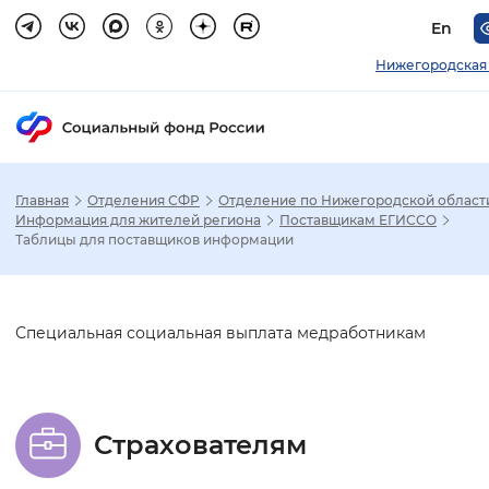
En
Нижегородская 
Главная
Отделения СФР
Отделение по Нижегородской област
Зак
Информация для жителей региона
Поставщикам ЕГИССО
Таблицы для поставщиков информации
Настройка режима отображения
Размер шрифта
Слайдер
Специальная социальная выплата медработникам
Стандартный
Увеличенный
Крупны
Шрифт
Страхователям
Без засечек
С засечками