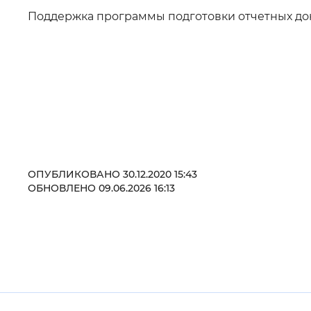
Поддержка программы подготовки отчетных д
Цвет сайта
:
Монохромный
Изображения
:
Включены
Звуковой ассистент
:
Воспроизв
ОПУБЛИКОВАНО 30.12.2020 15:43
ОБНОВЛЕНО 09.06.2026 16:13
Вернуть стандартные настройки
Полезные