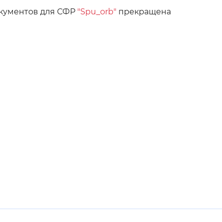
окументов для СФР
"Spu_orb"
прекращена
Инверсивный монохромный
Синий
Выключены
ести
Остановить
Повторить