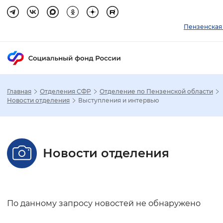
Пензенская
Главная
Отделения СФР
Отделение по Пензенской области
Зак
Новости отделения
Выступления и интервью
Настройка режима отображения
Новости отделения
Размер шрифта
Стандартный
Увеличенный
Крупны
Шрифт
По данному запросу новостей не обнаружено
Без засечек
С засечками