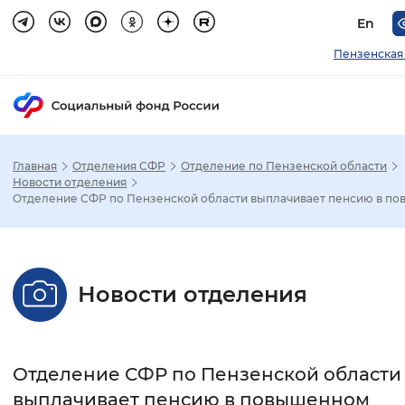
En
Пензенская
Главная
Отделения СФР
Отделение по Пензенской области
Зак
Новости отделения
Отделение СФР по Пензенской области выплачивает пенсию в пов.
Настройка режима отображения
Размер шрифта
Новости отделения
Стандартный
Увеличенный
Крупны
Шрифт
Отделение СФР по Пензенской области
Без засечек
С засечками
выплачивает пенсию в повышенном