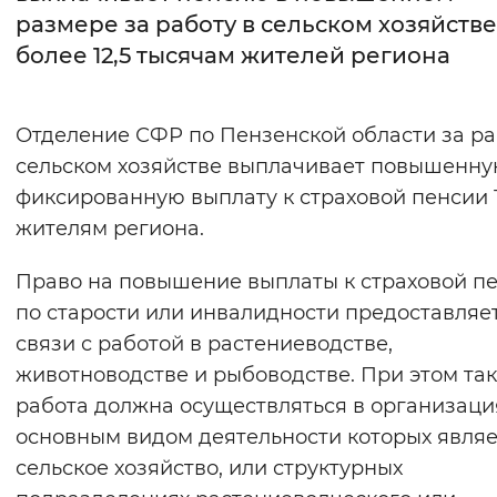
размере за работу в сельском хозяйстве
Интервал между буквами
более 12,5 тысячам жителей региона
Нормальный
Увеличенный
Большо
Отделение СФР по Пензенской области за ра
Цвет сайта
сельском хозяйстве выплачивает повышенн
Монохромный
Инверсивный монохромны
фиксированную выплату к страховой пенсии 1
жителям региона.
Синий фон
Право на повышение выплаты к страховой п
Изображения
по старости или инвалидности предоставляет
Включены
Выключены
связи с работой в растениеводстве,
животноводстве и рыбоводстве. При этом та
Звуковой ассистент
работа должна осуществляться в организаци
основным видом деятельности которых являе
Воспроизвести
Остановить
Повтори
сельское хозяйство, или структурных