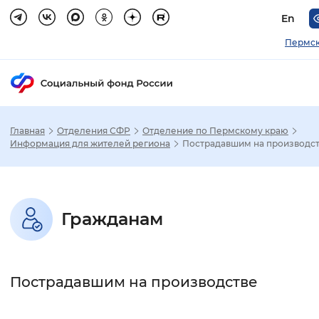
En
Пермск
Главная
Отделения СФР
Отделение по Пермскому краю
Зак
Информация для жителей региона
Пострадавшим на производс
Настройка режима отображения
Гражданам
Размер шрифта
Стандартный
Увеличенный
Крупны
Пострадавшим на производстве
Шрифт
Без засечек
С засечками