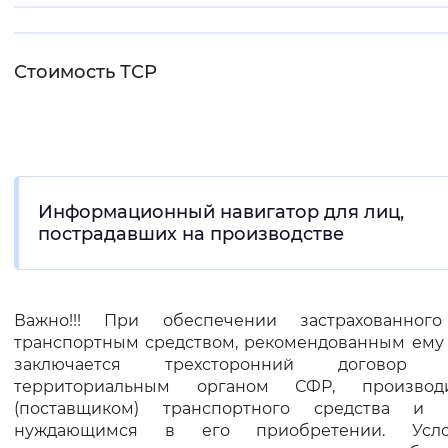
Интервал между буквами
Стоимость ТСР
Нормальный
Увеличенный
Большо
Цвет сайта
Монохромный
Инверсивный монохромны
Информационный навигатор для лиц,
Синий фон
пострадавших на производстве
Изображения
Включены
Выключены
Важно!!! При обеспечении застрахованног
транспортным средством, рекомендованным ему 
Звуковой ассистент
заключается трехсторонний договор 
территориальным органом СФР, производ
Воспроизвести
Остановить
Повтори
(поставщиком) транспортного средства и 
нуждающимся в его приобретении. Усло