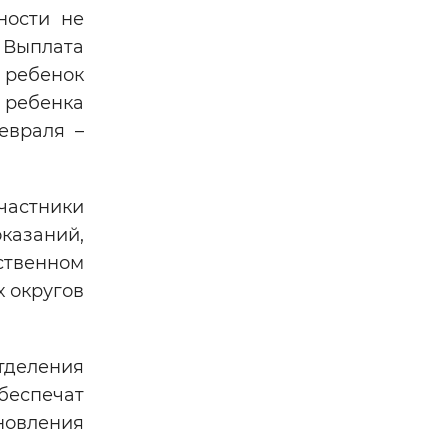
ности не
 Выплата
ь ребенок
 ребенка
евраля –
частники
казаний,
ственном
 округов
тделения
еспечат
новления