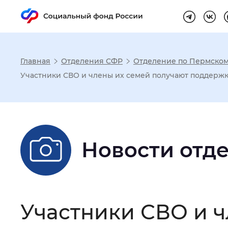
Главная
Отделения СФР
Отделение по Пермском
Настройка реж
Участники СВО и члены их семей получают поддерж
Размер шрифта
:
Стандартный
Новости отд
Шрифт
:
Без засечек
С з
Интервал между буквами
:
Нор
Участники СВО и ч