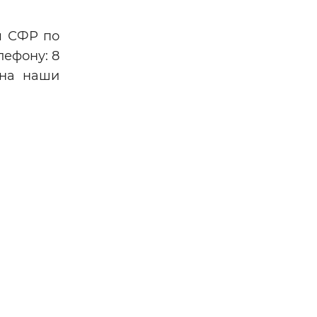
я СФР по
лефону: 8
 на наши