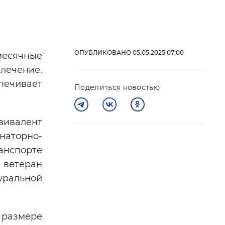
 фон
ОПУБЛИКОВАНО 05.05.2025 07:00
месячные
лечение.
печивает
Поделиться новостью
вивалент
наторно-
анспорте
Закрыть
 ветеран
уральной
 размере