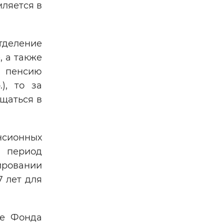
мляется в
тделение
 а также
и пенсию
), то за
щаться в
нсионных
в период
ировании
 лет для
ие Фонда