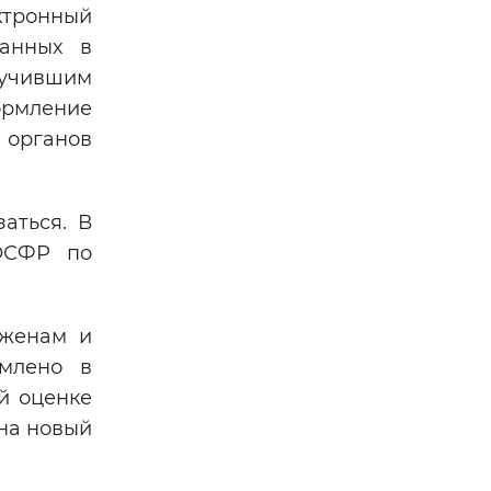
ктронный
занных в
лучившим
ормление
 органов
аться. В
 ОСФР по
 женам и
млено в
й оценке
 на новый