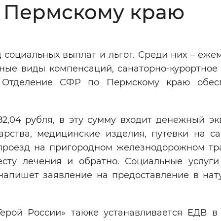
 Пермскому краю
Инверсивный монохромный
Синий
 социальных выплат и льгот. Среди них – еже
Выключены
ные виды компенсаций, санаторно-курортное 
, Отделение СФР по Пермскому краю обес
ести
Остановить
Повторить
82,04 рубля, в эту сумму входит денежный эк
арства, медицинские изделия, путевки на са
 проезд на пригородном железнодорожном тр
сту лечения и обратно. Социальные услуги
 напишет заявление на предоставление в нат
ерой России» также устанавливается ЕДВ в