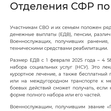
Отделения СФР по
Цвет сайта
:
Монохромный
Участникам СВО и их семьям положен ряд
Изображения
:
Включены
денежные выплаты (ЕДВ), пенсии, различ
Военнослужащих, получивших ранения
Звуковой ассистент
:
Воспроизв
техническими средствами реабилитации.
Размер ЕДВ с 1 февраля 2025 года – 4 5
набора социальных услуг (НСУ). Это лек
курортное лечение, а также бесплатный
Вернуть стандартные настройки
или на междугородном транспорте к ме
боевых действий сможет получать, если
форме полного набора или его частей.
Военнослужащим, получившим звание «Г