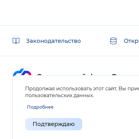
Полезные
Законодательство
Откр
ссылки
Продолжая использовать этот сайт, Вы пр
Карта сайта
пользовательских данных
.
Подробнее
Нашли ошибку на сайте?
Выделите фрагмент текста и нажмите Ctrl+ENTER.
Подтверждаю