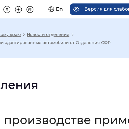
En
Версия для слаб
кому краю
Новости отделения
има отображения
ли адаптированные автомобили от Отделения СФР
Увеличенный
Крупный
еления
асечками
мальный
Увеличенный
Большо
а производстве при