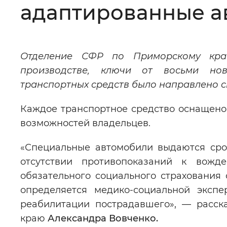
адаптированные а
Цвет сайта
:
Монохромный
Отделение СФР по Приморскому кра
Изображения
:
Включены
производстве, ключи от восьми но
транспортных средств было направлено с
Звуковой ассистент
:
Воспроизв
Каждое транспортное средство оснащено
возможностей владельцев.
«Специальные автомобили выдаются сро
Вернуть стандартные настройки
отсутствии противопоказаний к вожд
обязательного социального страхования 
определяется медико-социальной эксп
реабилитации пострадавшего», — расск
краю
Александра Вовченко.