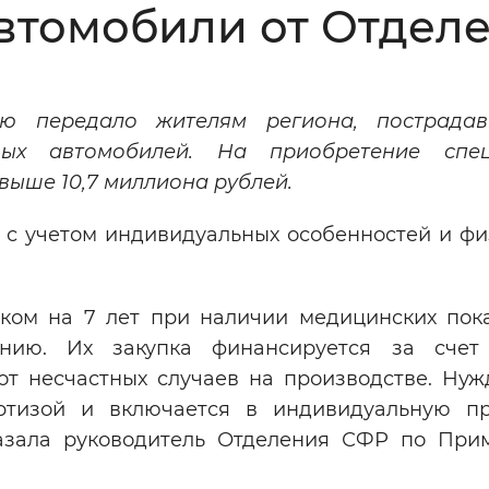
втомобили от Отдел
Инверсивный монохромный
Синий
ю передало жителям региона, пострада
Выключены
вых автомобилей. На приобретение спец
выше 10,7 миллиона рублей.
ести
Остановить
Повторить
 с учетом индивидуальных особенностей и фи
ком на 7 лет при наличии медицинских пок
ению. Их закупка финансируется за счет
от несчастных случаев на производстве. Нуж
ертизой и включается в индивидуальную п
азала руководитель Отделения СФР по При