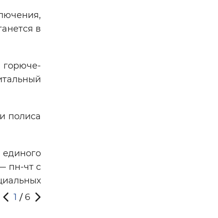
лючения,
анется в
 горюче-
итальный
и полиса
 единого
— пн-чт с
оциальных
1
6