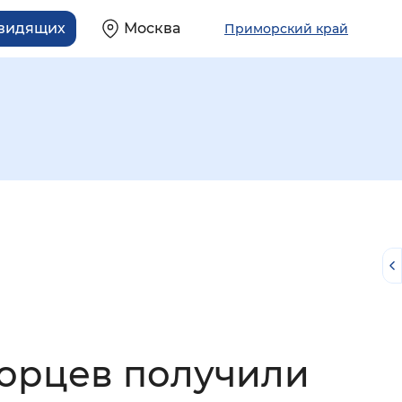
овидящих
Москва
Приморский край
й
морцев получили