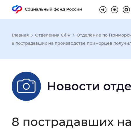
Главная
Отделения СФР
Отделение по Приморс
Настройка реж
8 пострадавших на производстве приморцев получи
Размер шрифта
:
Стандартный
Новости отд
Шрифт
:
Без засечек
С з
Интервал между буквами
:
Нор
8 пострадавших н