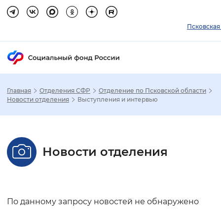
Псковская
Главная
Отделения СФР
Отделение по Псковской области
Зак
Новости отделения
Выступления и интервью
Настройка режима отображения
Новости отделения
Размер шрифта
Стандартный
Увеличенный
Крупны
Шрифт
По данному запросу новостей не обнаружено
Без засечек
С засечками