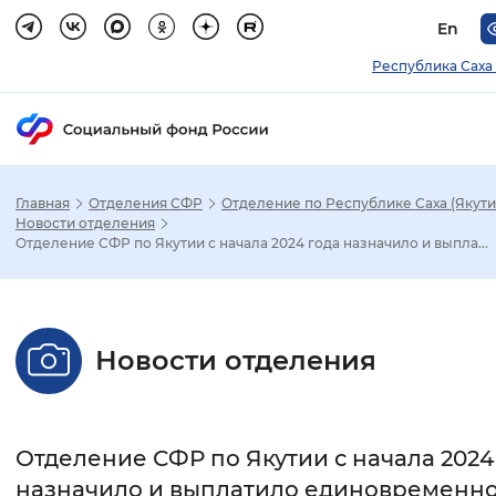
En
Республика Саха 
Главная
Отделения СФР
Отделение по Республике Саха (Якути
Зак
Новости отделения
Отделение СФР по Якутии с начала 2024 года назначило и выпла...
Настройка режима отображения
Размер шрифта
Новости отделения
Стандартный
Увеличенный
Крупны
Шрифт
Отделение СФР по Якутии с начала 2024
Без засечек
С засечками
назначило и выплатило единовременн