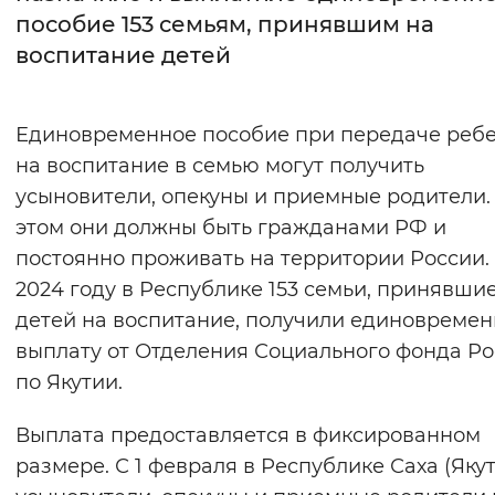
пособие 153 семьям, принявшим на
Интервал между буквами
воспитание детей
Нормальный
Увеличенный
Большо
Единовременное пособие при передаче реб
Цвет сайта
на воспитание в семью могут получить
Монохромный
Инверсивный монохромны
усыновители, опекуны и приемные родители.
этом они должны быть гражданами РФ и
Синий фон
постоянно проживать на территории России.
2024 году в Республике 153 семьи, принявши
Изображения
детей на воспитание, получили единовреме
Включены
Выключены
выплату от Отделения Социального фонда Р
по Якутии.
Звуковой ассистент
Выплата предоставляется в фиксированном
Воспроизвести
Остановить
Повтори
размере. С 1 февраля в Республике Саха (Яку