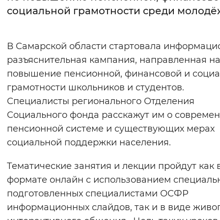
социальной грамотности среди молод
Интервал между буквами
Нормальный
Увеличенный
Большо
В Самарской области стартовала информаци
разъяснительная кампания, направленная н
Цвет сайта
повышение пенсионной, финансовой и соци
Монохромный
Инверсивный монохромны
грамотности школьников и студентов.
Специалисты регионального Отделения
Синий фон
Социального фонда расскажут им о совреме
пенсионной системе и существующих мерах
Изображения
социальной поддержки населения.
Включены
Выключены
Тематические занятия и лекции пройдут как 
Звуковой ассистент
формате онлайн с использованием специаль
подготовленных специалистами ОСФР
Воспроизвести
Остановить
Повтори
информационных слайдов, так и в виде живо