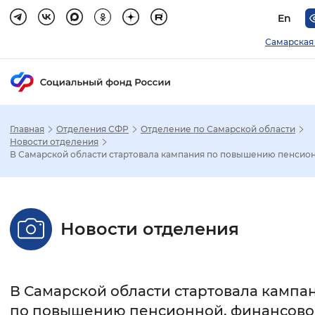
En
Самарская
Главная
Отделения СФР
Отделение по Самарской области
Зак
Новости отделения
В Самарской области стартовала кампания по повышению пенсион.
Настройка режима отображения
Размер шрифта
Новости отделения
Стандартный
Увеличенный
Крупны
Шрифт
В Самарской области стартовала кампа
Без засечек
С засечками
по повышению пенсионной, финансово