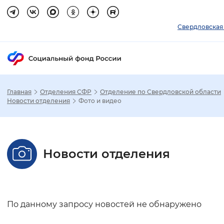
Свердловская
Главная
Отделения СФР
Отделение по Свердловской области
Зак
Новости отделения
Фото и видео
Настройка режима отображения
Новости отделения
Размер шрифта
Стандартный
Увеличенный
Крупны
Шрифт
По данному запросу новостей не обнаружено
Без засечек
С засечками