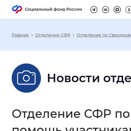
Главная
Отделения СФР
Отделение по Свердлов
Настройка реж
Размер шрифта
:
Стандартный
Новости отд
Шрифт
:
Без засечек
С з
Отделение СФР по
Интервал между буквами
:
Нор
помощь участника