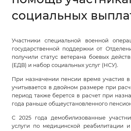
Цвет сайта
:
Монохромный
социальных выпла
Изображения
:
Включены
Участники специальной военной опер
государственной поддержки от Отделен
Звуковой ассистент
:
Воспроизв
получили статус ветерана боевых дейс
(ЕДВ) и набор социальных услуг (НСУ).
При назначении пенсии время участия в
учитывается в двойном размере при расчёт
Вернуть стандартные настройки
период также берется в расчет при назн
года раньше общеустановленного пенсион
С 2025 года демобилизованные участни
услуги по медицинской реабилитации и