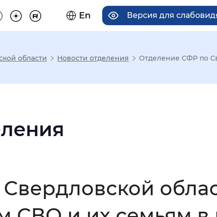
En
Версия для слабови
ской области
Новости отделения
Отделение СФР по Св
има отображения
Увеличенный
Крупный
еления
асечками
 Свердловской облас
мальный
Увеличенный
Большо
м СВО и их семьям в