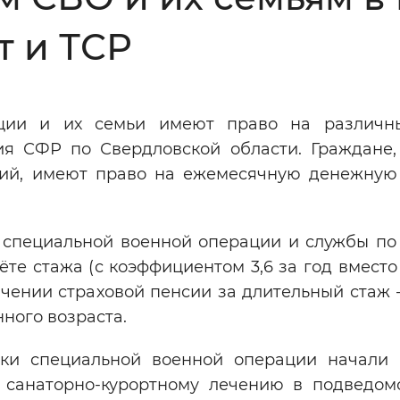
Инверсивный монохромный
Синий
т и ТСР
Выключены
ации и их семьи имеют право на различ
ия СФР по Свердловской области. Граждане,
ести
Остановить
Повторить
твий, имеют право на ежемесячную денежную
 специальной военной операции и службы по
е стажа (с коэффициентом 3,6 за год вместо 1
ачении страховой пенсии за длительный стаж 
ного возраста.
ки специальной военной операции начали 
 санаторно-курортному лечению в подведом