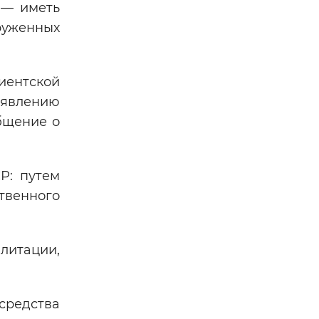
 — иметь
руженных
иентской
явлению
бщение о
Р: путем
твенного
литации,
средства