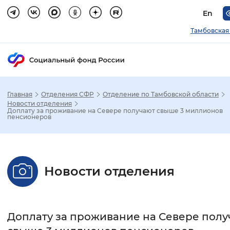
En
Тамбовская
Главная
Отделения СФР
Отделение по Тамбовской области
Зак
Новости отделения
Доплату за проживание на Севере получают свыше 3 миллионов
пенсионеров
Настройка режима отображения
Размер шрифта
Новости отделения
Стандартный
Увеличенный
Крупны
Шрифт
Доплату за проживание на Севере полу
Без засечек
С засечками