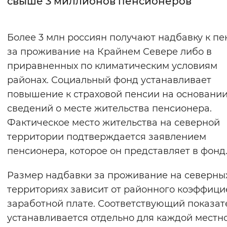
свыше 3 миллионов пенсионеров
Интервал между буквами
Более 3 млн россиян получают надбавку к пе
Нормальный
Увеличенный
Большо
за проживание на Крайнем Севере либо в
приравненных по климатическим условиям
Цвет сайта
районах. Социальный фонд устанавливает
Монохромный
Инверсивный монохромны
повышение к страховой пенсии на основани
Синий фон
сведений о месте жительства пенсионера.
Фактическое место жительства на северной
Изображения
территории подтверждается заявлением
пенсионера, которое он представляет в фонд
Включены
Выключены
Размер надбавки за проживание на северны
Звуковой ассистент
территориях зависит от районного коэффици
Воспроизвести
Остановить
Повтори
заработной плате. Соответствующий показат
устанавливается отдельно для каждой местн