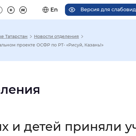
En
Версия для слабови
е Татарстан
Новости отделения
има отображения
льном проекте ОСФР по РТ- «Рисуй, Казань!»
Увеличенный
Крупный
еления
асечками
мальный
Увеличенный
Большо
х и детей приняли у