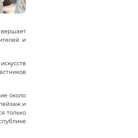
завершает
ителей и
 искусств
астников
тие около
 пейзаж и
ся только
спублике