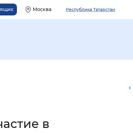
дящих
Москва
Республика Татарстан
й
частие в