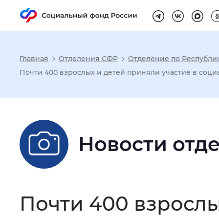
Главная
Отделения СФР
Отделение по Республик
Настройка реж
Почти 400 взрослых и детей приняли участие в социа
Размер шрифта
:
Стандартный
Новости отд
Шрифт
:
Без засечек
С з
Интервал между буквами
:
Нор
Почти 400 взрослы