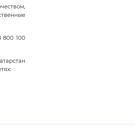
чеством,
ственные
8 800 100
атарстан
 сетях: