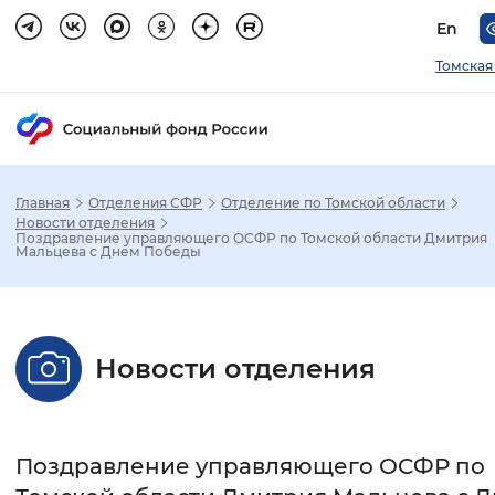
En
Томская
Главная
Отделения СФР
Отделение по Томской области
Зак
Новости отделения
Поздравление управляющего ОCФР по Томской области Дмитрия
Мальцева с Днем Победы
Настройка режима отображения
Размер шрифта
Новости отделения
Стандартный
Увеличенный
Крупны
Шрифт
Поздравление управляющего ОCФР по
Без засечек
С засечками