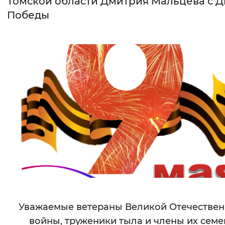
Томской области Дмитрия Мальцева с 
Победы
Интервал между буквами
Нормальный
Увеличенный
Большо
Цвет сайта
Монохромный
Инверсивный монохромны
Синий фон
Изображения
Включены
Выключены
Звуковой ассистент
Воспроизвести
Остановить
Повтори
Уважаемые ветераны Великой Отечестве
войны, труженики тыла и члены их семе