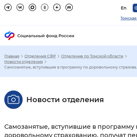
En
Томская
Главная
Отделения СФР
Отделение по Томской области
Зак
Новости отделения
Самозанятые, вступившие в программу по доровольному страхова..
Настройка режима отображения
Размер шрифта
Новости отделения
Стандартный
Увеличенный
Крупны
Шрифт
Самозанятые, вступившие в программу 
Без засечек
С засечками
доровольному страхованию, получат п