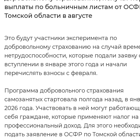
выплаты по больничным листам от ОСФ
Интервал между буквами
Томской области в августе
Нормальный
Увеличенный
Большо
Это будут участники эксперимента по
Цвет сайта
добровольному страхованию на случай врем
Монохромный
Инверсивный монохромны
нетрудоспособности, которые подали заявку 
вступлении в январе этого года и начали
Синий фон
перечислять взносы с февраля.
Изображения
Программа добровольного страхования
Включены
Выключены
самозанятых стартовала полгода назад, в ян
2026 года. Участвовать в ней могут работающ
Звуковой ассистент
себя граждане, которые применяют налог на
Воспроизвести
Остановить
Повтори
профессиональный доход. Для этого необход
подать заявление в ОСФР по Томской област