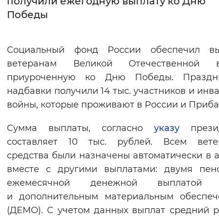
получили ежегодную выплату ко Дню
Победы
Интервал между буквами
Нормальный
Увеличенный
Большо
Социальный фонд России обеспечил вы
ветеранам Великой Отечественной в
Цвет сайта
приуроченную ко Дню Победы. Праздн
Монохромный
Инверсивный монохромны
надбавки получили 14 тыс. участников и инв
Синий фон
войны, которые проживают в России и Приба
Сумма выплаты, согласно
указу
презид
Изображения
составляет 10 тыс. рублей. Всем вете
Включены
Выключены
средства были назначены автоматически в 
вместе с другими выплатами: двумя пен
Звуковой ассистент
ежемесячной денежной выплатой 
Воспроизвести
Остановить
Повтори
и дополнительным материальным обеспеч
(ДЕМО). С учетом данных выплат средний 