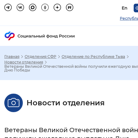
En
Республ
Главная
Отделения СФР
Отделение по Республике Тыва
Зак
Новости отделения
Ветераны Великой Отечественной войны получили ежегодную вып
Дню Победы
Настройка режима отображения
Размер шрифта
Новости отделения
Стандартный
Увеличенный
Крупны
Шрифт
Ветераны Великой Отечественной вой
Без засечек
С засечками