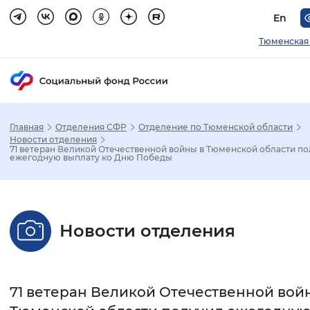
En
Тюменская
Главная
Отделения СФР
Отделение по Тюменской области
Зак
Новости отделения
71 ветеран Великой Отечественной войны в Тюменской области п
ежегодную выплату ко Дню Победы
Настройка режима отображения
Размер шрифта
Новости отделения
Стандартный
Увеличенный
Крупны
Шрифт
71 ветеран Великой Отечественной вой
Без засечек
С засечками