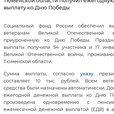
Тюменской области получил ежегодну
выплату ко Дню Победы
Интервал между буквами
Нормальный
Увеличенный
Большо
Социальный фонд России обеспечил вы
ветеранам Великой Отечественной в
Цвет сайта
приуроченную ко Дню Победы. Праздн
Монохромный
Инверсивный монохромны
выплаты получили 54 участника и 17 инв
Синий фон
Великой Отечественной войны, проживаю
Тюменской области.
Изображения
Сумма выплаты, согласно
указу
презид
Включены
Выключены
составляет 10 тыс. рублей. Всем вете
средства были назначены автоматически. До
Звуковой ассистент
ежегодной денежной выплаты ко Дню П
Воспроизвести
Остановить
Повтори
произведена одновременно с пенс
ежемесячной денежной выплатой (ЕДВ) в 