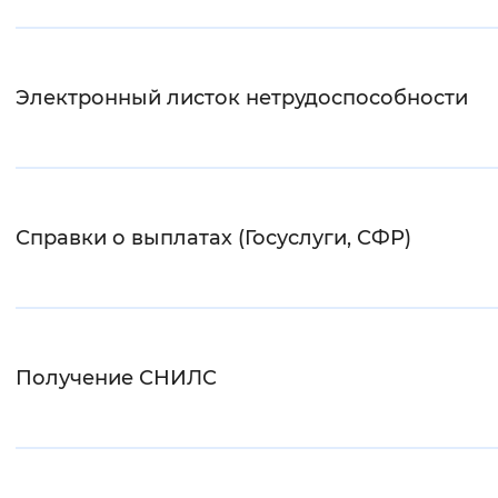
Интервал между буквами
Нормальный
Увеличенный
Большо
Электронный листок нетрудоспособности
Цвет сайта
Монохромный
Инверсивный монохромны
Синий фон
Справки о выплатах (Госуслуги, СФР)
Изображения
Включены
Выключены
Получение СНИЛС
Звуковой ассистент
Воспроизвести
Остановить
Повтори