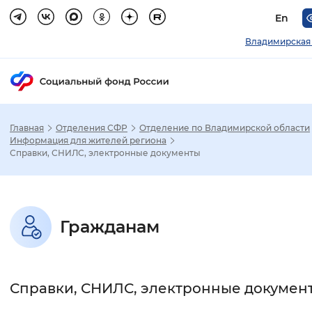
En
Владимирская
Главная
Отделения СФР
Отделение по Владимирской области
Зак
Информация для жителей региона
Справки, СНИЛС, электронные документы
Настройка режима отображения
Размер шрифта
Гражданам
Стандартный
Увеличенный
Крупны
Шрифт
Справки, СНИЛС, электронные докумен
Без засечек
С засечками