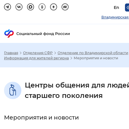
En
Владимирская
Главная
Отделения СФР
Отделение по Владимирской области
Зак
Информация для жителей региона
Мероприятия и новости
Настройка режима отображения
Центры общения для люде
Размер шрифта
старшего поколения
Стандартный
Увеличенный
Крупны
Шрифт
Мероприятия и новости
Без засечек
С засечками