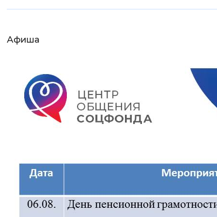
Интервал между буквами
Нормальный
Увеличенный
Большо
Афиша
Цвет сайта
Монохромный
Инверсивный монохромны
Синий фон
Изображения
Включены
Выключены
Звуковой ассистент
Воспроизвести
Остановить
Повтори