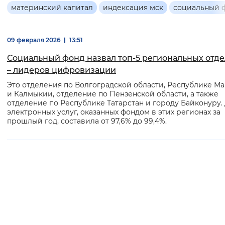
Основная
материнский капитал
индексация мск
социальный 
Интервал между буквами
информация
Нормальный
Увеличенный
Большо
09 февраля 2026
13:51
Социальный фонд назвал топ-5 региональных отд
Цвет сайта
– лидеров цифровизации
Монохромный
Инверсивный монохромны
Это отделения по Волгоградской области, Республике М
и Калмыкии, отделение по Пензенской области, а также
отделение по Республике Татарстан и городу Байконуру.
Синий фон
электронных услуг, оказанных фондом в этих регионах за
прошлый год, составила от 97,6% до 99,4%.
Изображения
Включены
Выключены
Звуковой ассистент
Воспроизвести
Остановить
Повтори