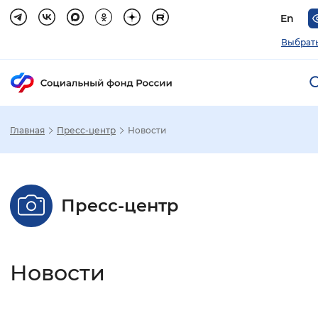
En
Выбрать
Главная
Пресс-центр
Новости
Зак
Настройка режима отображения
Пресс-центр
Размер шрифта
Стандартный
Увеличенный
Крупны
Новости
Шрифт
Без засечек
С засечками