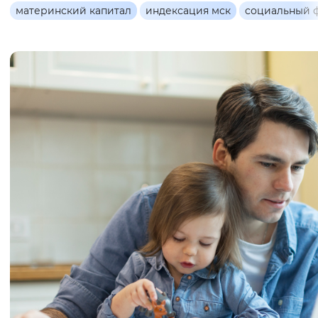
Основная
материнский капитал
индексация мск
социальный 
Интервал между буквами
информация
Нормальный
Увеличенный
Большо
Цвет сайта
Монохромный
Инверсивный монохромны
Синий фон
Изображения
Включены
Выключены
Звуковой ассистент
Воспроизвести
Остановить
Повтори