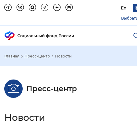
En
Выбрать
Главная
Пресс-центр
Новости
Зак
Настройка режима отображения
Пресс-центр
Размер шрифта
Стандартный
Увеличенный
Крупны
Новости
Шрифт
Без засечек
С засечками