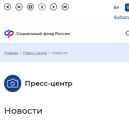
En
Выбрать
Главная
Пресс-центр
Новости
Зак
Настройка режима отображения
Пресс-центр
Размер шрифта
Стандартный
Увеличенный
Крупны
Новости
Шрифт
Без засечек
С засечками