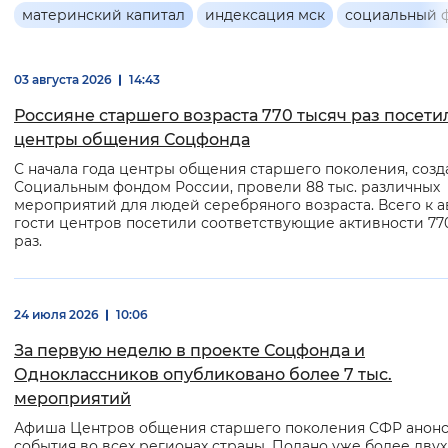
Основная
материнский капитал
индексация мск
социальный 
Интервал между буквами
информация
Нормальный
Увеличенный
Большо
03 августа 2026
14:43
Россияне старшего возраста 770 тысяч раз посети
Цвет сайта
центры общения Соцфонда
Монохромный
Инверсивный монохромны
С начала года центры общения старшего поколения, соз
Социальным фондом России, провели 88 тыс. различных
мероприятий для людей серебряного возраста. Всего к а
Синий фон
гости центров посетили соответствующие активности 770
раз.
Изображения
Включены
Выключены
24 июля 2026
10:06
За первую неделю в проекте Соцфонда и
Звуковой ассистент
Одноклассников опубликовано более 7 тыс.
Воспроизвести
Остановить
Повтори
мероприятий
Афиша Центров общения старшего поколения СФР анон
события во всех регионах страны. Подано уже более двух