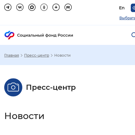
En
Выбрать
Главная
Пресс-центр
Новости
Зак
Настройка режима отображения
Пресс-центр
Размер шрифта
Стандартный
Увеличенный
Крупны
Новости
Шрифт
Без засечек
С засечками