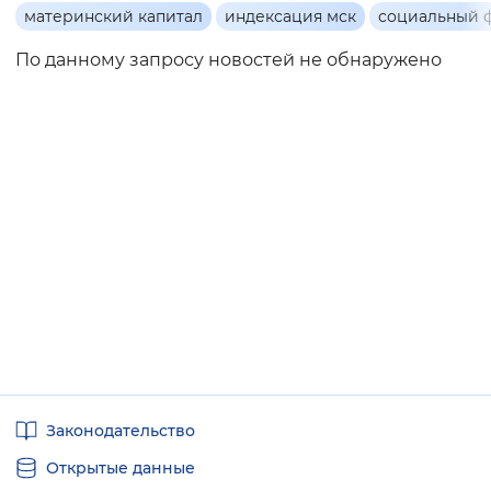
Основная
материнский капитал
индексация мск
социальный 
Интервал между буквами
информация
По данному запросу новостей не обнаружено
Нормальный
Увеличенный
Большо
Цвет сайта
Монохромный
Инверсивный монохромны
Синий фон
Изображения
Включены
Выключены
Звуковой ассистент
Полезные
Законодательство
Воспроизвести
Остановить
Повтори
ссылки
Открытые данные