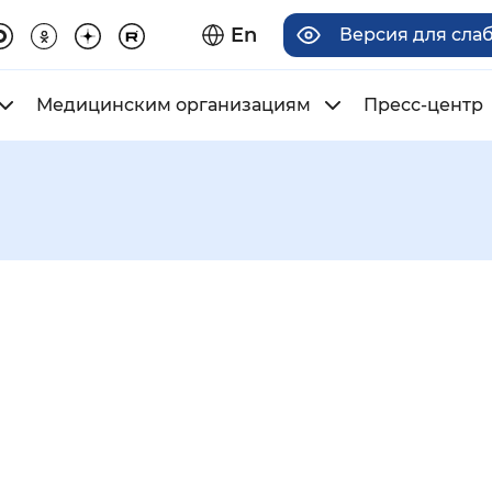
En
Версия для сла
Медицинским организациям
Пресс-центр
има отображения
Увеличенный
Крупный
асечками