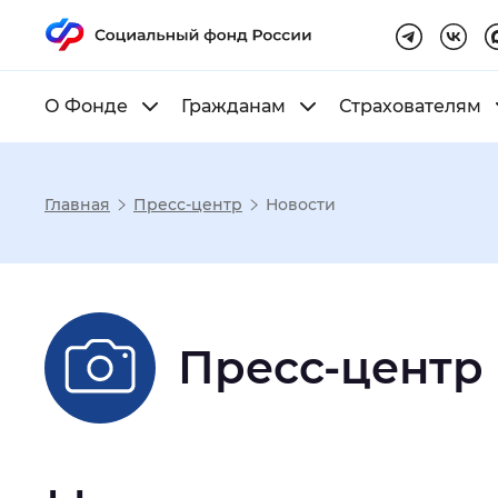
О Фонде
Гражданам
Страхователям
Главная
Пресс-центр
Новости
Настройка реж
Размер шрифта
:
Стандартный
Пресс-центр
Шрифт
:
Без засечек
С з