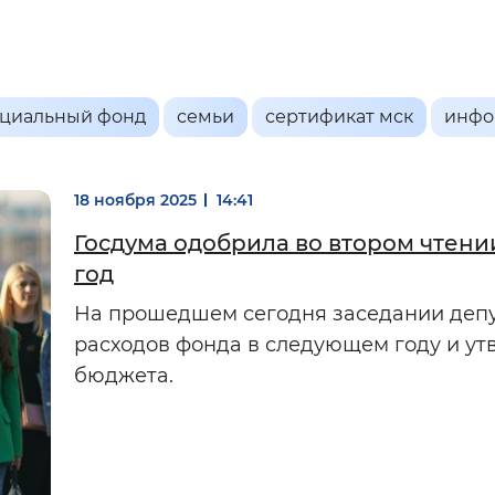
мальный
Увеличенный
Большо
Инверсивный монохромный
Синий
оциальный фонд
семьи
сертификат мск
инфо
Выключены
18 ноября 2025
14:41
Госдума одобрила во втором чтени
год
ести
Остановить
Повторить
На прошедшем сегодня заседании депу
расходов фонда в следующем году и у
бюджета.