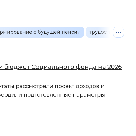
й
 фон
.
рмирование о будущей пенсии
трудоспособное 
и бюджет Социального фонда на 2026
таты рассмотрели проект доходов и
твердили подготовленные параметры
Закрыть